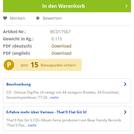
In den
Warenkorb
Merken
Bewerten
Artikel-Nr.:
BCD17567
Gewicht in Kg.:
0.115
PDF (deutsch)
Download
PDF (english)
Download
P
15
Jetzt
Bonuspunkte sichern
Beschreibung
CD - Deluxe DigiPac (4-seitig) mit 44-seitigem Booklet, 34 Einzeltitel,
Gesamtspieldauer 77:29...
mehr
Erfahre mehr über Various - That'll Flat Git It!
That'll Flat Git It CDs Album-Serie produziert von Bear Family Records
'That'll Flat...
mehr