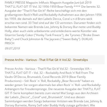
FAMILY PRESSE Magazin: InMusic Magazin Ausgabe Juni-Juli 2019
THAT'LL FLAT GIT IT! Vol. 32 1956-1959 Bear Family **** Die bereits 32.
Ausgabe der "That'll Flat Git It!"-Reihe beschäftigt sich mit den
großartigsten Rock'n'Roll und Rockabilly-Aufnahmen aus den Jahren 1956
bis 1959. die damals auf den Labels Decca, Coral u n d Bruns-wick
erschie-nen sind. 33 Titel sind auf der CD vertreten. Darunter finden sich
bekannte Namen wie Brenda Lee, Johnny & Dorsey Bur-nette und Buddy
Holly, aber auch viele unbekannte und entdeckens-werte Künstler wie
Gitarrist Sandy Coker ("Honky Tonk Freeze"), die Tyrones ("Broke Down
Baby") und Chuck Johnston & The Jaycees ("Sweet Baby"). DUKLAS
FRISCH
09.07.2019
Presse Archiv - Various - That ll Flat Git It Vol.32 - Streetslips
Presse Archiv - Various - That'll Flat Git It! Vol.32 - Streetslips V/A –
THAT’LL FLAT GIT IT – Vol. 32 – Rockabilly And Rock ’n‘ Roll From The
Vaults Of Decca, Brunswick, Coral Records 2019 (Bear Family
Productions) – Stil: Rock´n´Roll, Rockabilly „Bear Records“ haben es
wieder getan: Sie sorgen abermals bei allen Rock´n´Roll- und Rockabilly-
Anhängern für Freudensprünge. Die neueste Ausgabe der THAT’LL FLAT
GIT IT-Serie kompiliert bereits zum viertel Mal Songs aus den Archiven
der Labels „Decca“, „Coral“ und „Brunswick“. Und aus diesen
Sammlungen werden Songs bekannter Artisten wie Brenda Lee, Johnny &
Dorsey Burnette, Ronny Self oder Buddy Holly zutage gefördert. Wie