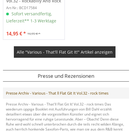
Vol.32 - Rockabilly And Rock
'n' Roll From The...
Art-Nr.: BCD17584
Sofort versandfertig,
Lieferzeit** 1-3 Werktage
14,95 € *
16,95 € *
Alle "Various - That'll Flat Git It!" Artikel anzeigen
Presse und Rezensionen
Presse Archiv - Various - That ll Flat Git It Vol.32 - rock times
Presse Archiv - Various - That'll Flat Git It! Vol.32 - rock times Das
wiederum üppige Booklet mit Ausführungen von Bill Dahl erzählt
detailliert etwas über die vorgestellten Künstler und eignet sich
hervorragend für eine ruhige Lesestunde. Aber – Obacht! Denn diese
Ruhe wird wohl schnell unterbrochen durch die teils recht wilden Klänge,
auch herrlich honkende Saxofon-Parts, wie man sie aus dem R&B kennt