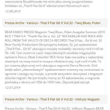
interessierte Musikfreunde mit nicht allzu streng ausgerichteten
Vorlieben ist „That'll Flat Git It“ allemal einen Hörversuch wert.
12.08.2019
Presse Archiv - Various - That ll Flat Git It Vol.32 - Twoj Blues, Polen
BEAR FAMILY PRESSE Magazin: Twoj Blues, Polen Ausgabe Sommer 2019
BCD 17584 V.A. "That% Flat Git it, Vol. 32" ROCKABILLW AND ROCK AND
ROLL FROM THE VAULTS OF DECCA RECORDS That'll Fiat... Git Itl vol. 32
Bear Family Productions Otrzymujemy kolejne, 32. już wydawnictwo
„That'll Fiat... Git Itl" ukazujące muzykę rockabilly i wczesny rock'n'roll lat
50. i 60. Tym razem to część nieprzebranych zasobów magazynów
wytwórni Decca. Obok Columbii i RCA Victor była ona jedną z najbardziej
otwartych na nowy trend w muzyce młodzieżo-wej, czyli rock'n'rolla. To
już czwarta płyta w tej serii ukazująca nagrania Decca Records. Dziś
dzięki takim „zbierankowym" wydawnictwom możemy się zorientować w
ogromie i zasięgu tej muzyki, a przede wszystkim skorzystać z bogatych
zbiorów nagrań. Na tym krążku mamy aż 33 wykonawców, a nagrania
pochodzą z okresu od 1956 do 1959 roku. Zbyszek Jędrzejczyk
12.07.2019
Presse Archiv - Various - That ll Flat Git It Vol.32 - InMusic Magazin
Presse Archiv - Various - That'll Flat Git It! Vol.32 - InMusic Magazin BEAR