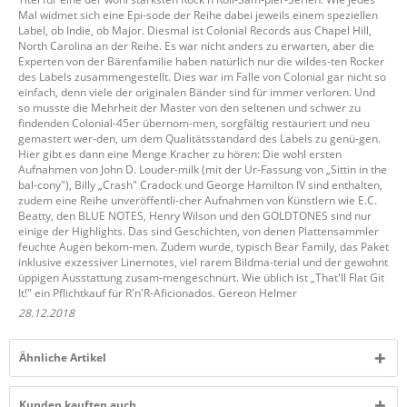
Mal widmet sich eine Epi-sode der Reihe dabei jeweils einem speziellen
Label, ob Indie, ob Major. Diesmal ist Colonial Records aus Chapel Hill,
North Carolina an der Reihe. Es war nicht anders zu erwarten, aber die
Experten von der Bärenfamilie haben natürlich nur die wildes-ten Rocker
des Labels zusammengestellt. Dies war im Falle von Colonial gar nicht so
einfach, denn viele der originalen Bänder sind für immer verloren. Und
so musste die Mehrheit der Master von den seltenen und schwer zu
findenden Colonial-45er übernom-men, sorgfältig restauriert und neu
gemastert wer-den, um dem Qualitätsstandard des Labels zu genü-gen.
Hier gibt es dann eine Menge Kracher zu hören: Die wohl ersten
Aufnahmen von John D. Louder-milk (mit der Ur-Fassung von „Sittin in the
bal-cony"), Billy „Crash" Cradock und George Hamilton IV sind enthalten,
zudem eine Reihe unveröffentli-cher Aufnahmen von Künstlern wie E.C.
Beatty, den BLUE NOTES, Henry Wilson und den GOLDTONES sind nur
einige der Highlights. Das sind Geschichten, von denen Plattensammler
feuchte Augen bekom-men. Zudem wurde, typisch Bear Family, das Paket
inklusive exzessiver Linernotes, viel rarem Bildma-terial und der gewohnt
üppigen Ausstattung zusam-mengeschnürt. Wie üblich ist „That'll Flat Git
It!" ein Pflichtkauf für R'n'R-Aficionados. Gereon Helmer
28.12.2018
Ähnliche Artikel
Kunden kauften auch