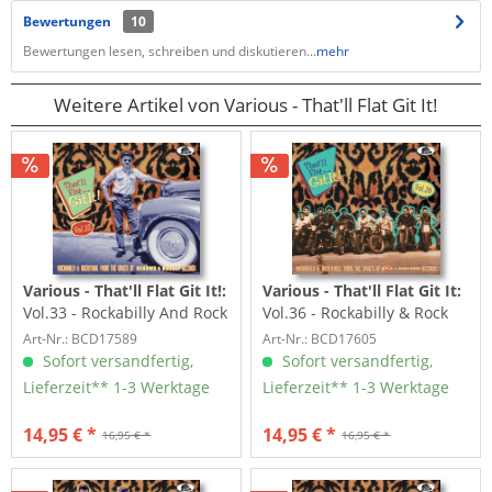
Bewertungen
10
Bewertungen lesen, schreiben und diskutieren...
mehr
Weitere Artikel von Various - That'll Flat Git It!
Various - That'll Flat Git It!:
Various - That'll Flat Git It:
Vol.33 - Rockabilly And Rock
Vol.36 - Rockabilly & Rock
'n' Roll From The...
'n' Roll From The...
Art-Nr.: BCD17589
Art-Nr.: BCD17605
Sofort versandfertig,
Sofort versandfertig,
Lieferzeit** 1-3 Werktage
Lieferzeit** 1-3 Werktage
14,95 € *
14,95 € *
16,95 € *
16,95 € *