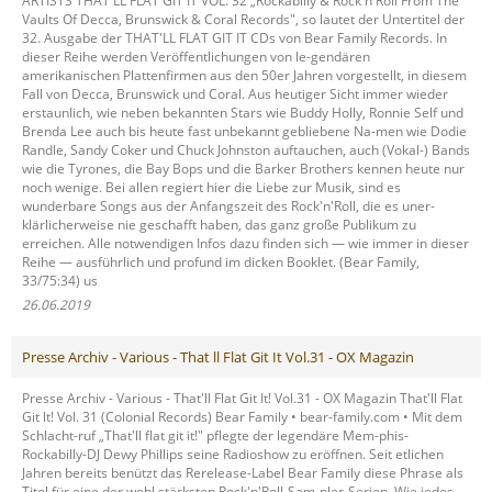
ARTISTS THAT'LL FLAT GIT IT VOL. 32 „Rockabilly & Rock'n'Roll From The
Vaults Of Decca, Brunswick & Coral Records", so lautet der Untertitel der
32. Ausgabe der THAT'LL FLAT GIT IT CDs von Bear Family Records. In
dieser Reihe werden Veröffentlichungen von le-gendären
amerikanischen Plattenfirmen aus den 50er Jahren vorgestellt, in diesem
Fall von Decca, Brunswick und Coral. Aus heutiger Sicht immer wieder
erstaunlich, wie neben bekannten Stars wie Buddy Holly, Ronnie Self und
Brenda Lee auch bis heute fast unbekannt gebliebene Na-men wie Dodie
Randle, Sandy Coker und Chuck Johnston auftauchen, auch (Vokal-) Bands
wie die Tyrones, die Bay Bops und die Barker Brothers kennen heute nur
noch wenige. Bei allen regiert hier die Liebe zur Musik, sind es
wunderbare Songs aus der Anfangszeit des Rock'n'Roll, die es uner-
klärlicherweise nie geschafft haben, das ganz große Publikum zu
erreichen. Alle notwendigen Infos dazu finden sich — wie immer in dieser
Reihe — ausführlich und profund im dicken Booklet. (Bear Family,
33/75:34) us
26.06.2019
Presse Archiv - Various - That ll Flat Git It Vol.31 - OX Magazin
Presse Archiv - Various - That'll Flat Git It! Vol.31 - OX Magazin That'll Flat
Git lt! Vol. 31 (Colonial Records) Bear Family • bear-family.com • Mit dem
Schlacht-ruf „That'll flat git it!" pflegte der legendäre Mem-phis-
Rockabilly-DJ Dewy Phillips seine Radioshow zu eröffnen. Seit etlichen
Jahren bereits benützt das Rerelease-Label Bear Family diese Phrase als
Titel für eine der wohl stärksten Rock'n'Roll-Sam-pler-Serien. Wie jedes