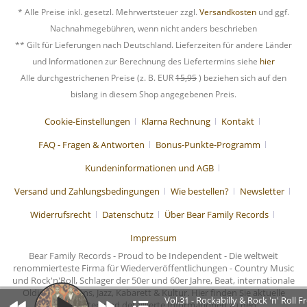
* Alle Preise inkl. gesetzl. Mehrwertsteuer zzgl.
Versandkosten
und ggf.
Nachnahmegebühren, wenn nicht anders beschrieben
** Gilt für Lieferungen nach Deutschland. Lieferzeiten für andere Länder
und Informationen zur Berechnung des Liefertermins siehe
hier
Alle durchgestrichenen Preise (z. B. EUR
15,95
) beziehen sich auf den
bislang in diesem Shop angegebenen Preis.
Cookie-Einstellungen
Klarna Rechnung
Kontakt
FAQ - Fragen & Antworten
Bonus-Punkte-Programm
Kundeninformationen und AGB
Versand und Zahlungsbedingungen
Wie bestellen?
Newsletter
Widerrufsrecht
Datenschutz
Über Bear Family Records
Impressum
Bear Family Records - Proud to be Independent - Die weltweit
renommierteste Firma für Wiederveröffentlichungen - Country Music
und Rock'n'Roll, Schlager der 50er und 60er Jahre, Beat, internationale
Oldies, Chansons, Jazz, Kabarett & Kultur. Hier finden Sie aktuelle
Vol.31 - Rockabilly & Rock 'n' Roll 
Nachrichten und detaillierte Informationen zu den