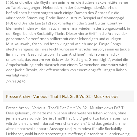
(#6), und treibende Rhythmen animieren die äußeren Extremitäten eher
zu Tanzbewegungen. Neben den, in der überwiegendenMehrheit
befindlichen Herren sorgen auch einige Damen des Genres für die
vibrierende Stimmung. Dodie Randle ist zum Beispiel auf Männerjagd
(#3) und Brenda Lee (#12) rockt heftig mit der Steel Guitar. Country-
Elemente finden wir dann auch immer mal wieder in der Songauswahl, in
der Regel bei den Rockabilly-Titeln. Dieser vierte Griff in die Archive der
genannten Plattenfirmen brilliert mit einer lebendigen und quirligen
Musikauswahl, frisch und frech klingend wie eh und je. Einige Songs
stechen angesichts ihres leicht kuriosen Anstrichs hervor, seien es Jack &
Jim mit ihrer Geschichte von "Tarzan And Jane", mit Trommeln dick
untermalt, das extrem verrückt wilde "Red Light, Green Light", wobei die
Ampelschaltung enthusiastisch von einem Damenchor unterstützt wird,
oder Jackie Brooks, der offensichtlich von einem angriffslustigen Raben
verfolgt wird.
09.09.2019
Presse Archiv - Various - That ll Flat Git It Vol.32 - Musikreviews
Presse Archiv - Various - That'll Flat Git It! Vol.32 - Musikreviews FAZIT:
Dies gelesen: „Ich hätte mein Leben ohne weiteres leben können, ohne
jemals etwas von der Serie „That'll Flat Git It“ gehört zu haben, aber nun
würde ich nicht mehr darauf verzichten wollen.“ Und das gedacht: Eine
absolut nachvollziehbare Aussage und, zumindest für alle Rockabilly-
Liebhaber, wohl hundertprozentig zutreffend; für tendenziell anderweitig