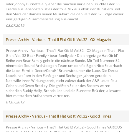
oder Johnny Burnette ein, aber die machen nur einen Bruchteil der 33
Tracks aus. Ansonsten ist es der tolle Mix aus obskuren Künstlern und
den Stars der damals neuen Musi-kart, die den Reiz der 32. Folge dieser
einzigartigen Zusammenstellung aus-macht.
08.07.2019
Presse Archiv - Various - That ll Flat Git It Vol.32 - OX Magazin
Presse Archiv - Various - That'll Flat Git It! Vol.32 - OX Magazin That'll Flat
Git lt! Vol. 32 Bear Family • bear-famlly.de • Die ehrgeizige Hat Git Itl"-
Reihe von Bear Family geht In die nächste Runde. Mit Teil Nummer 32
nimmt das Sound-Archäologen-Team um den fleißigen Nico Feuerbach
die Label-Familie Decca/Coral/ ' Brunswick unter die Lupe. Die Decca-
Labels hat-' ten in den Fünfziger und Sechziger-Jahren gerade in
Nashville ihren Wirkungskreis, nicht zuletzt dank der A&R-Leute Paul
Cohen und Owen Bradley. Die größten Seller des Rosters waren
sicherlich Buddy Holly, Brenda Lee und die Burnette-Brü-der, allesamt
hier mit starken Aufnahmen vertre-ten.
01.07.2019
Presse Archiv - Various - That ll Flat Git It Vol.32 - Good Times
Presse Archiv - Various - That'll Flat Git It! Vol.32 - Good Times VARIOUS