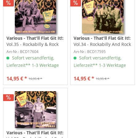
Various - That'll Flat Git It!:
Various - That'll Flat Git It!:
Vol.35 - Rockabilly & Rock
Vol.34 - Rockabilly And Rock
'n' Roll From The...
'n' Roll From The...
Art-Nr.: BCD17604
Art-Nr.: BCD17595
Sofort versandfertig,
Sofort versandfertig,
Lieferzeit** 1-3 Werktage
Lieferzeit** 1-3 Werktage
14,95 € *
14,95 € *
16,95 € *
16,95 € *
Various - That'll Flat Git It!: