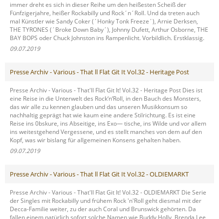
immer dreht es sich in dieser Reihe um den heißesten Scheiß der
Fünfzigerjahre, heißer Rockabilly und Rock´n´Roll. Und da treten auch
mal Künstler wie Sandy Coker (´Honky Tonk Freeze´), Arnie Derksen,
THE TYRONES (´Broke Down Baby´), Johnny Dufett, Arthur Osborne, THE
BAY BOPS oder Chuck Johnston ins Rampenlicht. Vorbildlich. Erstklassig.
09.07.2019
Presse Archiv - Various - That ll Flat Git It Vol.32 - Heritage Post
Presse Archiv - Various - That'll Flat Git It! Vol.32 - Heritage Post Dies ist
eine Reise in die Unterwelt des Rock‘n‘Roll, in den Bauch des Monsters,
das wir alle zu kennen glauben und das unseren Musikkonsum so
nachhaltig geprägt hat wie kaum eine andere Stilrichtung. Es ist eine
Reise ins 0bskure, ins Abseitige, ins Exo— tische, ins Wilde und vor allem
ins weitestgehend Vergessene, und es stellt manches von dem auf den
Kopf, was wir bislang für allgemeinen Konsens gehalten haben.
09.07.2019
Presse Archiv - Various - That ll Flat Git It Vol.32 - OLDIEMARKT
Presse Archiv - Various - That'll Flat Git It! Vol.32 - OLDIEMARKT Die Serie
der Singles mit Rockabilly und frühem Rock 'n'Roll geht diesmal mit der
Decca-Familie weiter, zu der auch Coral und Brunswick gehörten. Da
fallen einem natürlich sofort solche Namen wie Buddy Holly, Brenda Lee