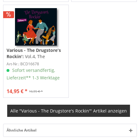
Various - The Drugstore's
Rockin':
Vol.4, The
Drugstore's Rockin' (CD)
Art-Nr.: BCD16678
Sofort versandfertig,
Lieferzeit** 1-3 Werktage
14,95 € *
16,95 € *
Alle "Various - The Drugstore's Rockin'" Artikel anzeigen
Ähnliche Artikel