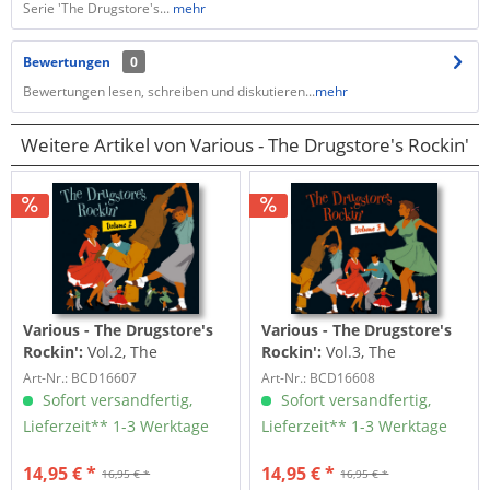
Serie 'The Drugstore's...
mehr
Bewertungen
0
Bewertungen lesen, schreiben und diskutieren...
mehr
Weitere Artikel von Various - The Drugstore's Rockin'
Various - The Drugstore's
Various - The Drugstore's
Rockin':
Vol.2, The
Rockin':
Vol.3, The
Drugstore's Rockin' (CD)
Drugstore's Rockin' (CD)
Art-Nr.: BCD16607
Art-Nr.: BCD16608
Sofort versandfertig,
Sofort versandfertig,
Lieferzeit** 1-3 Werktage
Lieferzeit** 1-3 Werktage
14,95 € *
14,95 € *
16,95 € *
16,95 € *