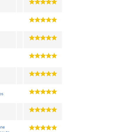
os
ane