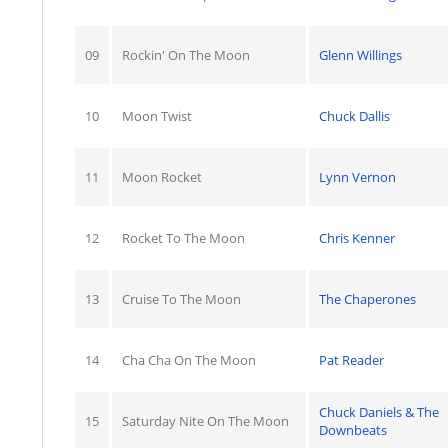
09
Rockin' On The Moon
Glenn Willings
10
Moon Twist
Chuck Dallis
11
Moon Rocket
Lynn Vernon
12
Rocket To The Moon
Chris Kenner
13
Cruise To The Moon
The Chaperones
14
Cha Cha On The Moon
Pat Reader
Chuck Daniels & The
15
Saturday Nite On The Moon
Downbeats