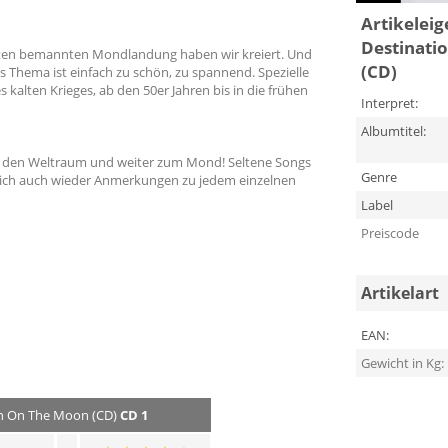
Artikelei
Destinati
rsten bemannten Mondlandung haben wir kreiert. Und
(CD)
 Thema ist einfach zu schön, zu spannend. Spezielle
alten Krieges, ab den 50er Jahren bis in die frühen
Interpret:
Albumtitel:
 in den Weltraum und weiter zum Mond! Seltene Songs
Genre
ürlich auch wieder Anmerkungen zu jedem einzelnen
Label
Preiscode
Artikelart
EAN:
Gewicht in Kg:
Man On The Moon (CD)
CD 1