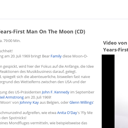
 Years-First Man On The Moon (CD)
a. 79:00 Min.
Video von 
Years-Fir
schheit!
 am 20. Juli 1969 bringt Bear
Family
diese Moon-O-
gespickt, wird hier der Fokus auf die Anfänge, die Idee
eaktionen des Musikbusiness darauf, gelegt.
spiegelt sich die abenteuerliche, bisweilen fast naive
grund des Wetteiferns zwischen den USA und der
igung des US-Präsidenten
John F. Kennedy
im September
eil Armstrong
am 20. Juli 1969!
e Moon' von
Johnny Kay
aus Belgien, oder
Glenn Willings
'
schmunzelnd aufgreifen, wie etwa
Anita O'Day
's 'Fly Me
 den Spotnicks!
ines Mondfluges vermitteln, wie beispielsweise das