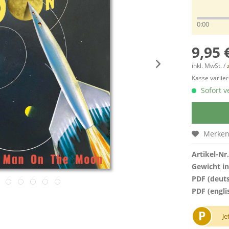
0:00
9,95 
inkl. MwSt. /
Kasse variier
Sofort v
Merke
Artikel-Nr.
Gewicht in
PDF (deut
PDF (engli
P
Je