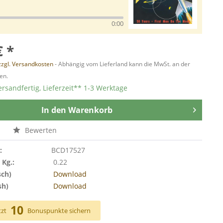
0:00
€ *
zzgl. Versandkosten
- Abhängig vom Lieferland kann die MwSt. an der
en.
ersandfertig, Lieferzeit** 1-3 Werktage
In den
Warenkorb
n
Bewerten
:
BCD17527
 Kg.:
0.22
sch)
Download
sh)
Download
10
tzt
Bonuspunkte sichern