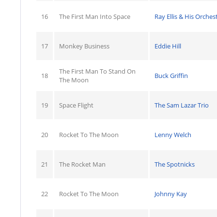
16
The First Man Into Space
Ray Ellis & His Orches
17
Monkey Business
Eddie Hill
The First Man To Stand On
18
Buck Griffin
The Moon
19
Space Flight
The Sam Lazar Trio
20
Rocket To The Moon
Lenny Welch
21
The Rocket Man
The Spotnicks
22
Rocket To The Moon
Johnny Kay