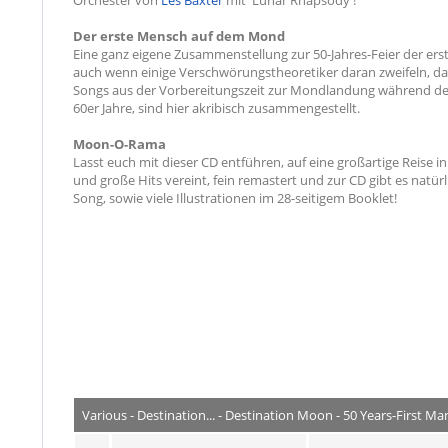
Der erste Mensch auf dem Mond
Eine ganz eigene Zusammenstellung zur 50-Jahres-Feier der e
auch wenn einige Verschwörungstheoretiker daran zweifeln, das
Songs aus der Vorbereitungszeit zur Mondlandung während des k
60er Jahre, sind hier akribisch zusammengestellt.
Moon-O-Rama
Lasst euch mit dieser CD entführen, auf eine großartige Reise
und große Hits vereint, fein remastert und zur CD gibt es nat
Song, sowie viele Illustrationen im 28-seitigem Booklet!
Various - Destination... - Destination Moon - 50 Years-First 