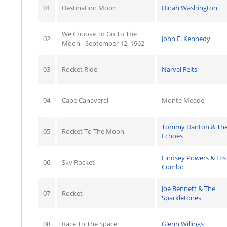
01
Destination Moon
Dinah Washington
We Choose To Go To The
02
John F. Kennedy
Moon - September 12, 1962
03
Rocket Ride
Narvel Felts
04
Cape Canaveral
Monte Meade
Tommy Danton & Th
05
Rocket To The Moon
Echoes
Lindsey Powers & His
06
Sky Rocket
Combo
Joe Bennett & The
07
Rocket
Sparkletones
08
Race To The Space
Glenn Willings