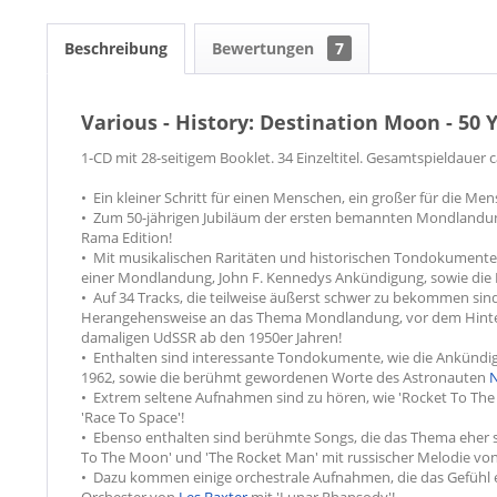
Beschreibung
Bewertungen
7
Various - History: Destination Moon - 50
1-CD mit 28-seitigem Booklet. 34 Einzeltitel. Gesamtspieldauer c
• Ein kleiner Schritt für einen Menschen, ein großer für die Men
• Zum 50-jährigen Jubiläum der ersten bemannten Mondlandung
Rama Edition!
• Mit musikalischen Raritäten und historischen Tondokumenten 
einer Mondlandung, John F. Kennedys Ankündigung, sowie die R
• Auf 34 Tracks, die teilweise äußerst schwer zu bekommen sind, 
Herangehensweise an das Thema Mondlandung, vor dem Hinter
damaligen UdSSR ab den 1950er Jahren!
• Enthalten sind interessante Tondokumente, wie die Ankünd
1962, sowie die berühmt gewordenen Worte des Astronauten
N
• Extrem seltene Aufnahmen sind zu hören, wie 'Rocket To Th
'Race To Space'!
• Ebenso enthalten sind berühmte Songs, die das Thema eher 
To The Moon' und 'The Rocket Man' mit russischer Melodie von
• Dazu kommen einige orchestrale Aufnahmen, die das Gefühl e
Orchester von
Les Baxter
mit 'Lunar Rhapsody'!