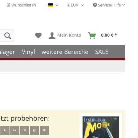
Wunschlisten
Service/Hilfe
Deutsch - DE
Mein Konto
0,00 € *
hlager
Vinyl
weitere Bereiche
SALE
etzt probehören: