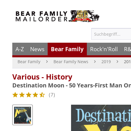
A-Z
News
Bear Family
Rock'n'Roll
R&
Bear Family
Bear Family News
2019
2019
Various - History
Destination Moon - 50 Years-First Man O
(
7
)