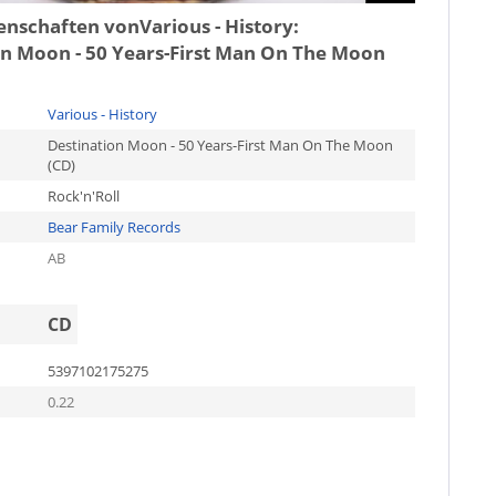
genschaften von
Various - History:
on Moon - 50 Years-First Man On The Moon
Various - History
Destination Moon - 50 Years-First Man On The Moon
(CD)
Rock'n'Roll
Bear Family Records
AB
CD
5397102175275
0.22