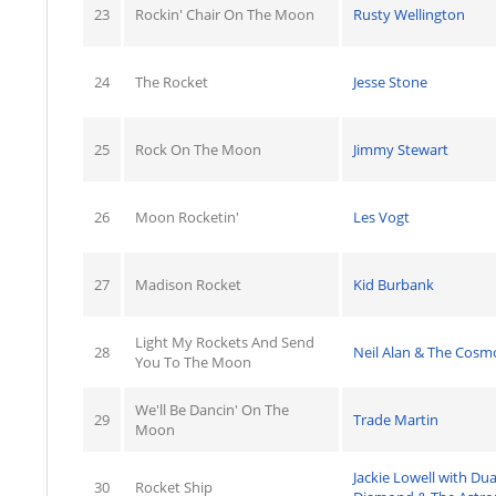
23
Rockin' Chair On The Moon
Rusty Wellington
24
The Rocket
Jesse Stone
25
Rock On The Moon
Jimmy Stewart
26
Moon Rocketin'
Les Vogt
27
Madison Rocket
Kid Burbank
Light My Rockets And Send
28
Neil Alan & The Cosm
You To The Moon
We'll Be Dancin' On The
29
Trade Martin
Moon
Jackie Lowell with Du
30
Rocket Ship